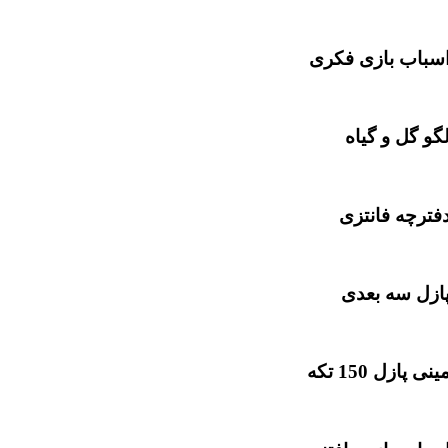
سباب بازی فکری
گو گل و گیاه
فترچه فانتزی
ازل سه بعدی
ینی پازل 150 تکه