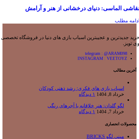
قاشی الماسی: دنیای درخشانی از هنر و آرامش
دامه مطلب
رید جدیدترین و عجیبترین اسباب بازی های دنیا در فروشگاه تخصصی
ی تویز.
telegram : @ARAM098
INSTAGRAM : VEETOYZ
آخرین مطالب
اسباب بازی های فکری: رشد ذهنی کودکان
خرداد 8, 1404
۱ دیدگاه
لگو گلدان: هنر خلاقانه با آجرهای رنگی
خرداد 7, 1404
۱ دیدگاه
محصولات انحصاری
مینی لگو BRICKS