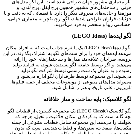
آثار معماری مشهور جهان طراحی شده است. این لگو مدل‌های
جزئی از ساختمان‌های مشهور همچون برج ایفل، برج لندن، و
موزه‌ها و جاذبه‌های معروف دیگر را دارد. با قطعاتی که به دقت و با
جزئیات فراوان طراحی شده‌اند، لگو آرچیتکچر به معماری جهانی،
احساسی زیبا و منحصر به فرد می‌آفریند.
لگو ایده‌ها (LEGO Ideas)
لگو ایده‌ها (LEGO Ideas) یک پلتفرم جذاب است که به افراد امکان
می‌دهد ایده‌های خود را برای ست‌های لگو به اشتراک بگذارند. در این
پروسه، طراحان علاقه‌مند مدل‌ها و ساختمان‌های خود را ارائه
می‌دهند، و اگر توسط جامعه لگو پسندیده شوند، به فرآیند تولید
رسیده و به عنوان یک ست رسمی توسط شرکت لگو تولید
می‌شوند. این مجموعه توسط طرفداران لگو اداره می‌شود و
می‌تواند مدل‌های متنوعی از موضوعات مختلف از جمله فیلم‌ها،
تلویزیون، علم، تاریخ، و هنر را شامل شود.
لگو کلاسیک: پایه ساخت و ساز خلاقانه
لگو کلاسیک (LEGO Classic) یک مجموعه گسترده از قطعات لگو
بچه گانه است که به کودکان امکان خلاقیت و تخیل، هرچه که
بخواهند را می‌دهد. این مجموعه شامل قطعات متنوعی از جمله
مکعب‌ها، صفحات، ستون‌ها، و قطعات هندسی است که بدون
محدودیت در موضوع یا الهام، کودکان می‌توانند از آن‌ها برای خلق