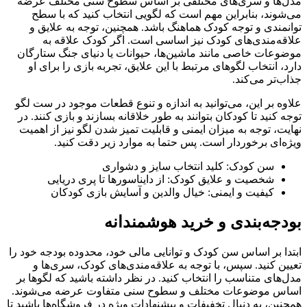
مدل‌ها و سری‌های مختلفی بر اساس سطوح سنی مختلف عرضه
می‌شوند، بنابراین مهم است که لگویی انتخاب کنید که با سطح
توانمندی و توجه کودک هماهنگ باشد. همچنین، توجه به علایق و
علاقه‌مندی‌های کودک نیز اساسی است. اگر کودک علاقه به
موضوعات خاصی مانند ماشین‌ها، حیوانات یا دنیای جنگ ستارگان
دارد، انتخاب لگوهای مرتبط با این علایق، تجربه بازی را برای او
جذاب‌تر می‌کند.
علاوه بر این، می‌توانید به اندازه و تنوع قطعات موجود در ست لگو
توجه کنید تا کودکان بتوانند به طور خلاقانه بسازند و بازی کنند. در
نهایت، توجه به میزان ایمنی و قابلیت تمیز شدن لگو نیز از اهمیت
ویژه‌ای برخوردار است. پس حتما به موارد زیر دقت کنید.
سن کودک: کلید انتخاب سایز و دشواری
شخصیت و علایق کودک: از دایناسورها تا پری دریایی
کیفیت و ایمنی: خیال والدین و آسایش بازی کودکان
بودجه‌بندی و خرید هوشمندانه
ابتدا بر اساس سن کودک و توانایی مالی خود، محدوده بودجه خود را
تعیین کنید. سپس، با توجه به علاقه‌مندی‌های کودک، سری‌ها و
مدل‌های متناسب را انتخاب کنید. در نظر داشته باشید که لگوها بر
اساس موضوعات مختلف و سطوح سنی متفاوت عرضه می‌شوند.
همچنین، به دنبال تخفیفات و پیشنهادات ویژه در فروشگاه‌ها باشید تا