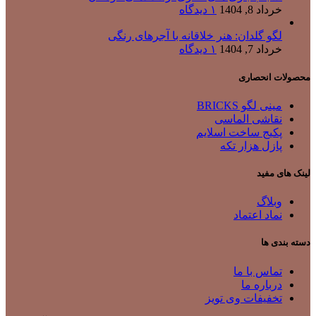
خرداد 8, 1404
۱ دیدگاه
لگو گلدان: هنر خلاقانه با آجرهای رنگی
خرداد 7, 1404
۱ دیدگاه
محصولات انحصاری
مینی لگو BRICKS
نقاشی الماسی
پکیج ساخت اسلایم
پازل هزار تکه
لینک های مفید
وبلاگ
نماد اعتماد
دسته بندی ها
تماس با ما
درباره ما
تخفیفات وی تویز