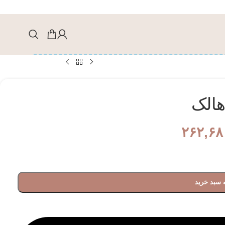
هالک
۲۶۲,۶۸
 سبد خرید