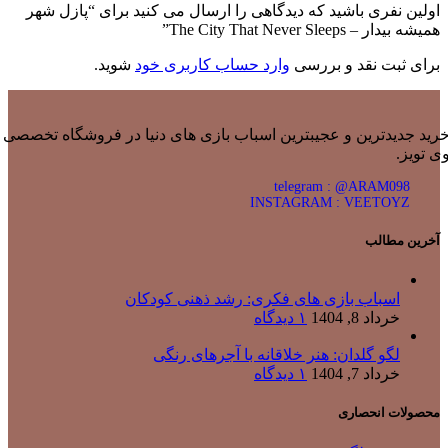
اولین نفری باشید که دیدگاهی را ارسال می کنید برای “پازل شهر
همیشه بیدار – The City That Never Sleeps”
برای ثبت نقد و بررسی
وارد حساب کاربری خود
شوید.
رید جدیدترین و عجیبترین اسباب بازی های دنیا در فروشگاه تخصصی
ی تویز.
telegram : @ARAM098
INSTAGRAM : VEETOYZ
آخرین مطالب
اسباب بازی های فکری: رشد ذهنی کودکان
خرداد 8, 1404
۱ دیدگاه
لگو گلدان: هنر خلاقانه با آجرهای رنگی
خرداد 7, 1404
۱ دیدگاه
محصولات انحصاری