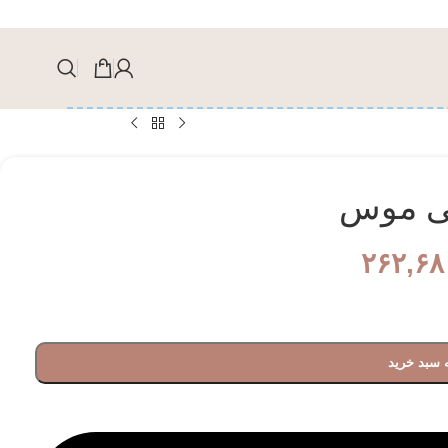
نی موس
۲۶۲,۶۸
 سبد خرید