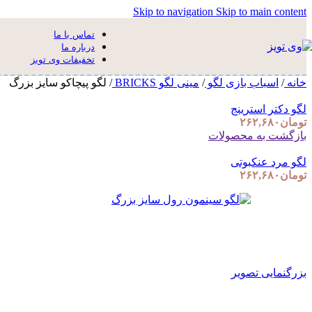
Skip to navigation
Skip to main content
تماس با ما
درباره ما
تخفیفات وی تویز
خانه
/
اسباب بازی لگو
/
مینی لگو BRICKS
/
لگو پیچاکو سایز بزرگ
لگو دکتر استرینج
تومان
۲۶۲,۶۸۰
بازگشت به محصولات
لگو مرد عنکبوتی
تومان
۲۶۲,۶۸۰
بزرگنمایی تصویر